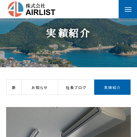
実
績
紹
介
新
お知らせ
社長ブログ
実績紹介
着
情
報