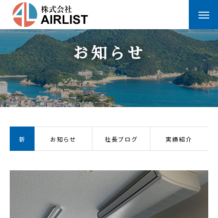
お
知
ら
せ
新
お知らせ
社長ブログ
実績紹介
着
情
報